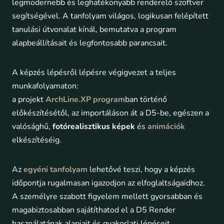
legmodernebb és leghatékonyabb renderelő szoftver
segítségével. A tanfolyam világos, logikusan felépített
tanulási útvonalat kínál, bemutatva a program
alapbeállításait és legfontosabb parancsait.
A képzés lépésről lépésre végigvezet a teljes
munkafolyamaton:
a projekt
ArchLine.XP program
ban történő
előkészítésétől, az importáláson át a D5-be, egészen a
valósághű,
fotórealisztikus képek
és
animációk
elkészítéséig.
Az
egyéni tanfolyam
lehetővé teszi, hogy a képzés
időpontja rugalmasan igazodjon az elfoglaltságaidhoz.
A személyre szabott figyelem mellett gyorsabban és
magabiztosabban sajátíthatod el a D5 Render
használatának alapjait és gyakorlati lépéseit.