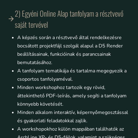
2) Egyéni Online Alap tanfolyam a résztvevő
saját tervével
A képzés során a résztvevő által rendelkezésre
bocsátott projektfájl szolgál alapul a D5 Render
beállításainak, funkcióinak és parancsainak
bemutatásához.
A tanfolyam tematikája és tartalma megegyezik a
csoportos tanfolyaméval.
Minden workshophoz tartozik egy rövid,
áttekinthető PDF-leírás, amely segíti a tanfolyam
könnyebb követését.
Minden alkalom interaktív, képernyőmegosztással
és gyakorlati feladatokkal zajlik.
A workshopokhoz külön mappában találhatók az
ArchLine.XP- és D5-fájlok, valamint a szükséges