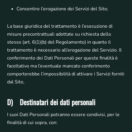
Consentire l’erogazione dei Servizi del Sito;
La base giuridica del trattamento è l’esecuzione di
misure precontrattuali adottate su richiesta dello
stesso (art. 6(1)(b) del Regolamento) in quanto il
trattamento è necessario all’erogazione del Servizio. Il
conferimento dei Dati Personali per queste finalità è
facoltativo ma l’eventuale mancato conferimento
comporterebbe l’impossibilità di attivare i Servizi forniti
dal Sito,
D)
Destinatari dei dati personali
I suoi Dati Personali potranno essere condivisi, per le
finalità di cui sopra, con: