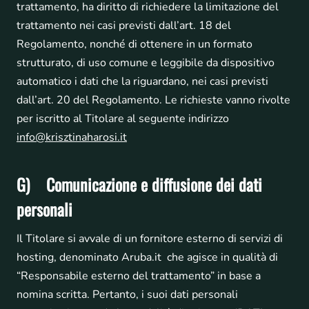
trattamento, ha diritto di richiedere la limitazione del
trattamento nei casi previsti dall’art. 18 del
Regolamento, nonché di ottenere in un formato
strutturato, di uso comune e leggibile da dispositivo
automatico i dati che la riguardano, nei casi previsti
dall’art. 20 del Regolamento. Le richieste vanno rivolte
per iscritto al Titolare al seguente indirizzo
info@krisztinaharosi.it
G)
Comunicazione e diffusione dei dati
personali
Il Titolare si avvale di un fornitore esterno di servizi di
hosting, denominato Aruba.it che agisce in qualità di
“Responsabile esterno del trattamento” in base a
nomina scritta. Pertanto, i suoi dati personali