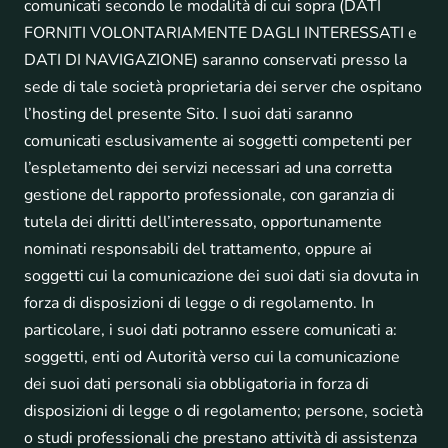
comunicati secondo le modalità di cui sopra (DATI
FORNITI VOLONTARIAMENTE DAGLI INTERESSATI e
DATI DI NAVIGAZIONE) saranno conservati presso la
sede di tale società proprietaria dei server che ospitano
l’hosting del presente Sito. I suoi dati saranno
comunicati esclusivamente ai soggetti competenti per
l’espletamento dei servizi necessari ad una corretta
gestione del rapporto professionale, con garanzia di
tutela dei diritti dell’interessato, opportunamente
nominati responsabili del trattamento, oppure ai
soggetti cui la comunicazione dei suoi dati sia dovuta in
forza di disposizioni di legge o di regolamento. In
particolare, i suoi dati potranno essere comunicati a:
soggetti, enti od Autorità verso cui la comunicazione
dei suoi dati personali sia obbligatoria in forza di
disposizioni di legge o di regolamento; persone, società
o studi professionali che prestano attività di assistenza