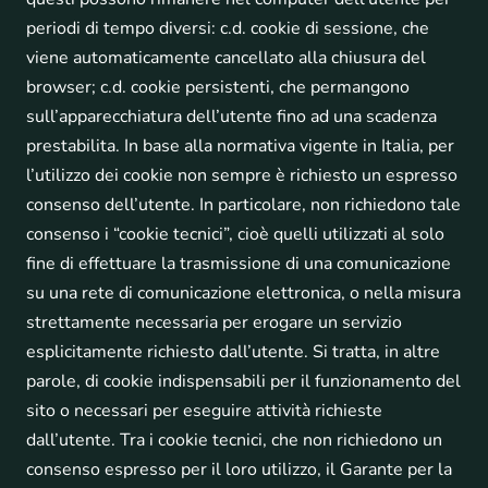
periodi di tempo diversi: c.d. cookie di sessione, che
viene automaticamente cancellato alla chiusura del
browser; c.d. cookie persistenti, che permangono
sull’apparecchiatura dell’utente fino ad una scadenza
prestabilita. In base alla normativa vigente in Italia, per
l’utilizzo dei cookie non sempre è richiesto un espresso
consenso dell’utente. In particolare, non richiedono tale
consenso i “cookie tecnici”, cioè quelli utilizzati al solo
fine di effettuare la trasmissione di una comunicazione
su una rete di comunicazione elettronica, o nella misura
strettamente necessaria per erogare un servizio
esplicitamente richiesto dall’utente. Si tratta, in altre
parole, di cookie indispensabili per il funzionamento del
sito o necessari per eseguire attività richieste
dall’utente. Tra i cookie tecnici, che non richiedono un
consenso espresso per il loro utilizzo, il Garante per la