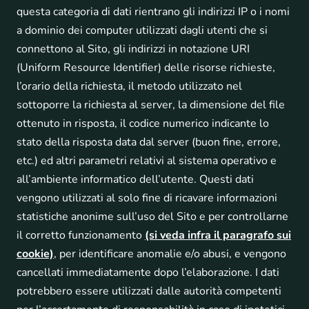
questa categoria di dati rientrano gli indirizzi IP o i nomi
a dominio dei computer utilizzati dagli utenti che si
connettono al Sito, gli indirizzi in notazione URI
(Uniform Resource Identifier) delle risorse richieste,
l’orario della richiesta, il metodo utilizzato nel
sottoporre la richiesta al server, la dimensione del file
ottenuto in risposta, il codice numerico indicante lo
stato della risposta data dal server (buon fine, errore,
etc.) ed altri parametri relativi al sistema operativo e
all’ambiente informatico dell’utente. Questi dati
vengono utilizzati al solo fine di ricavare informazioni
statistiche anonime sull’uso del Sito e per controllarne
il corretto funzionamento
(si veda infra il paragrafo sui
cookie)
, per identificare anomalie e/o abusi, e vengono
cancellati immediatamente dopo l’elaborazione. I dati
potrebbero essere utilizzati dalle autorità competenti