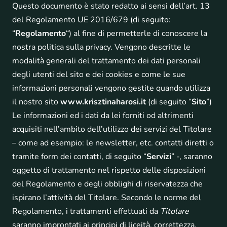
Questo documento è stato redatto ai sensi dell’art. 13
del Regolamento UE 2016/679 (di seguito:
“
Regolamento
“) al fine di permetterle di conoscere la
nostra politica sulla privacy. Vengono descritte le
modalità generali del trattamento dei dati personali
degli utenti del sito e dei cookies e come le sue
informazioni personali vengono gestite quando utilizza
il nostro sito
www.krisztinaharosi.it
(di seguito “
Sito
”)
Le informazioni ed i dati da lei forniti od altrimenti
acquisiti nell’ambito dell’utilizzo dei servizi del Titolare
– come ad esempio: le newsletter, etc. contatti diretti o
tramite form dei contatti, di seguito “
Servizi
” -, saranno
oggetto di trattamento nel rispetto delle disposizioni
del Regolamento e degli obblighi di riservatezza che
ispirano l’attività del Titolare. Secondo le norme del
Regolamento, i trattamenti effettuati da
Titolare
saranno improntati ai principi di liceità, correttezza,